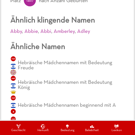
1487
Platz
nach Anzahl Geburten
Ähnlich klingende Namen
Abby
,
Abbie
,
Abbi
,
Amberley
,
Adley
Ähnliche Namen
mäd
Hebräische Mädchennamen mit Bedeutung
Freude
mäd
Hebräische Mädchennamen mit Bedeutung
König
mäd
Hebräische Mädchennamen beginnend mit A
a
mäd
Hebräische Mädchennamen endend mit Y
Geschlecht
Herkunft
Bedeutung
Beliebtheit
Lexikon
y