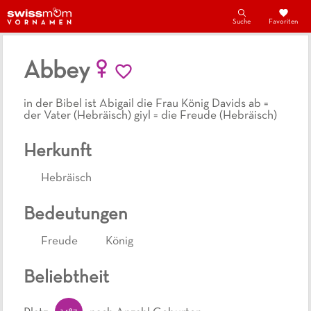
Suche
Favoriten
Abbey
in der Bibel ist Abigail die Frau König Davids ab =
der Vater (Hebräisch) giyl = die Freude (Hebräisch)
Herkunft
Hebräisch
Bedeutungen
Freude
König
Beliebtheit