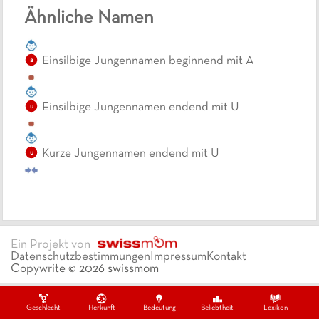
Ähnliche Namen
Einsilbige Jungennamen beginnend mit A
a
Einsilbige Jungennamen endend mit U
u
Kurze Jungennamen endend mit U
u
Ein Projekt von
Datenschutzbestimmungen
Impressum
Kontakt
Copywrite ©
2026
swissmom
Geschlecht
Herkunft
Bedeutung
Beliebtheit
Lexikon