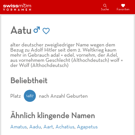
Suche
Favoriten
Aatu
alter deutscher zweigliedriger Name wegen dem
Bezug zu Adolf Hitler seit dem 2. Weltkrieg kaum
mehr in Gebrauch adal = edel, vornehm, der Adel,
aus vornehmem Geschlecht (Althochdeutsch) wolf =
der Wolf (Althochdeutsch)
Beliebtheit
1487
Platz
nach Anzahl Geburten
Ähnlich klingende Namen
Amatus
,
Aadu
,
Aart
,
Achatius
,
Agapetus